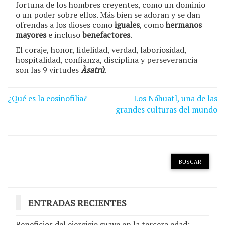
fortuna de los hombres creyentes, como un dominio
o un poder sobre ellos. Más bien se adoran y se dan
ofrendas a los dioses como
iguales
, como
hermanos
mayores
e incluso
benefactores
.
El coraje, honor, fidelidad, verdad, laboriosidad,
hospitalidad, confianza, disciplina y perseverancia
son las 9 virtudes
Àsatrù
.
Navegación
¿Qué es la eosinofilia?
Los Náhuatl, una de las
de
grandes culturas del mundo
entradas
ENTRADAS RECIENTES
Beneficios del ejercicio suave en la tercera edad: