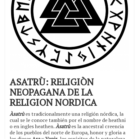
ASATRÙ: RELIGIÒN
NEOPAGANA DE LA
RELIGION NORDICA
Àsatrù
es tradicionalmente una religión nórdica, la
cual se le conoce también por el nombre de heathni
o en ingles heathen.
Àsatrù
es la ancestral creencia
de los pueblos del norte de Europa, honor y gloria a
los dioses
Asa
y
Vanir
, los espíritus de la naturaleza,