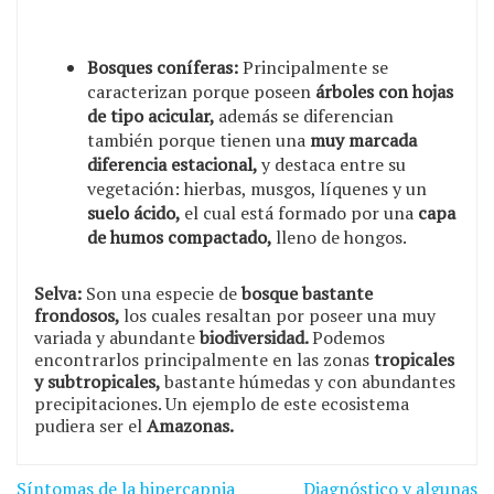
Bosques coníferas:
Principalmente se
caracterizan porque poseen
árboles con hojas
de tipo acicular,
además se diferencian
también porque tienen una
muy marcada
diferencia estacional,
y destaca entre su
vegetación: hierbas, musgos, líquenes y un
suelo ácido,
el cual está formado por una
capa
de humos compactado,
lleno de hongos.
Selva:
Son una especie de
bosque bastante
frondosos,
los cuales resaltan por poseer una muy
variada y abundante
biodiversidad.
Podemos
encontrarlos principalmente en las zonas
tropicales
y subtropicales,
bastante húmedas y con abundantes
precipitaciones. Un ejemplo de este ecosistema
pudiera ser el
Amazonas.
Navegación
Síntomas de la hipercapnia
Diagnóstico y algunas