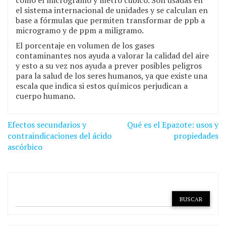
como el microgramo y metro cubico. Son usadas en
el sistema internacional de unidades y se calculan en
base a fórmulas que permiten transformar de ppb a
microgramo y de ppm a miligramo.
El porcentaje en volumen de los gases
contaminantes nos ayuda a valorar la calidad del aire
y esto a su vez nos ayuda a prever posibles peligros
para la salud de los seres humanos, ya que existe una
escala que indica si estos químicos perjudican a
cuerpo humano.
Navegación
Efectos secundarios y
Qué es el Epazote: usos y
de
contraindicaciones del ácido
propiedades
ascórbico
entradas